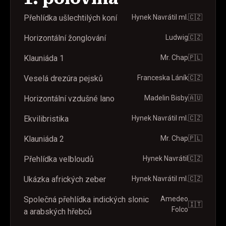
Přehlídka ušlechtilých koní
Hynek Navrátil ml.
🇨🇿
Horizontální žonglování
Ludwig
🇨🇿
Klauniáda 1
Mr. Chap
🇵🇱
Veselá drezúra pejsků
Franceska Láník
🇨🇿
Horizontální vzdušné lano
Madelin Bisby
🇦🇺
Ekvilibristika
Hynek Navrátil ml.
🇨🇿
Klauniáda 2
Mr. Chap
🇵🇱
Přehlídka velbloudů
Hynek Navrátil
🇨🇿
Ukázka afrických zeber
Hynek Navrátil ml.
🇨🇿
Společná přehlídka indických slonic
Amedeo
🇮🇹
Folco
a arabských hřebců