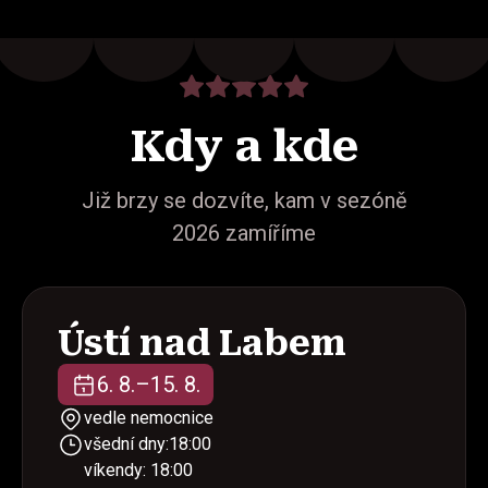
Kdy a kde
Již brzy se dozvíte, kam v sezóně
2026 zamíříme
Ústí nad Labem
6
.
8
.
–
15
.
8
.
vedle nemocnice
všední dny:
18:00
víkendy:
18:00