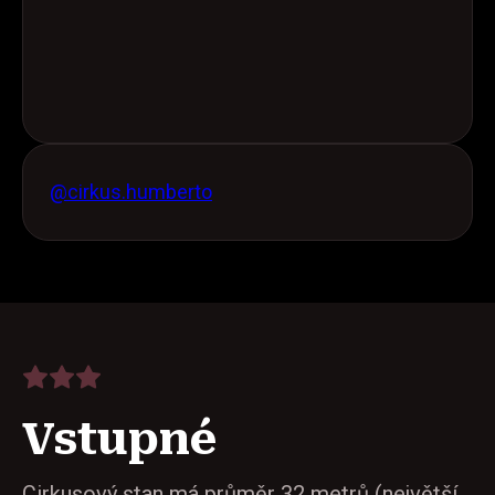
@cirkus.humberto
Vstupné
Cirkusový stan má průměr 32 metrů (největší