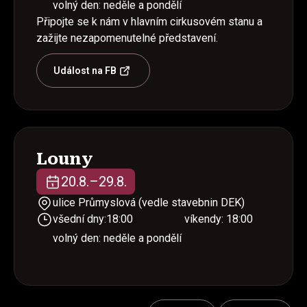
volný den:
neděle a pondělí
Připojte se k nám v hlavním cirkusovém stanu a
zažijte nezapomenutelné představení.
Událost na FB
Louny
20
.
8
.
–
29
.
8
.
ulice Průmyslová (vedle stavebnin DEK)
všední dny:
18:00
víkendy:
18:00
volný den:
neděle a pondělí